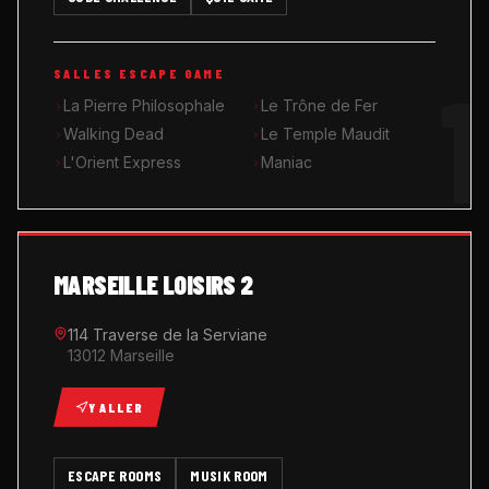
MUSIK ROOM KARAOKÉ
1
SALLES ESCAPE GAME
QUIZ GAME
La Pierre Philosophale
Le Trône de Fer
Walking Dead
Le Temple Maudit
L'Orient Express
Maniac
MARSEILLE LOISIRS 2
114 Traverse de la Serviane
13012 Marseille
Y ALLER
ESCAPE ROOMS
MUSIK ROOM