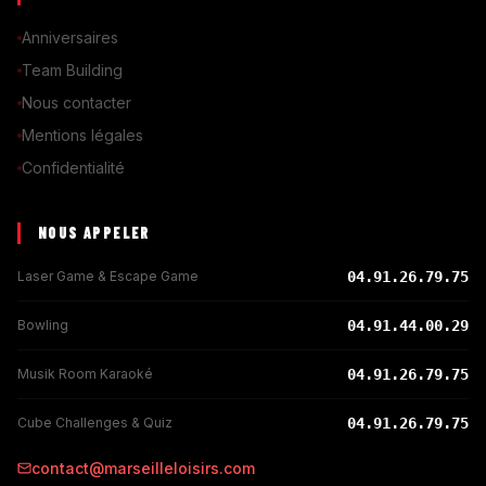
Anniversaires
Team Building
Nous contacter
Mentions légales
Confidentialité
NOUS APPELER
Laser Game & Escape Game
04.91.26.79.75
Bowling
04.91.44.00.29
Musik Room Karaoké
04.91.26.79.75
Cube Challenges & Quiz
04.91.26.79.75
contact@marseilleloisirs.com