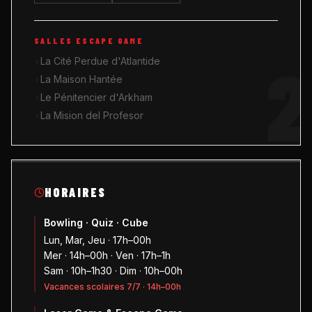
SALLES ESCAPE GAME
2
La Cité Perdue d'Atlantide
La Maison Hantée
Le Pénitencier d'Arkham
La Mision del Profesor
HORAIRES
Bowling · Quiz · Cube
Lun, Mar, Jeu · 17h–00h
Mer · 14h–00h · Ven · 17h–1h
Sam · 10h–1h30 · Dim · 10h–00h
Vacances scolaires 7/7 · 14h–00h