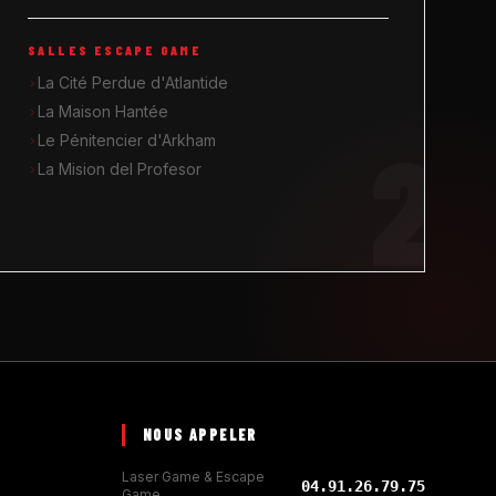
SALLES ESCAPE GAME
La Cité Perdue d'Atlantide
La Maison Hantée
2
Le Pénitencier d'Arkham
La Mision del Profesor
NOUS APPELER
Laser Game & Escape
04.91.26.79.75
Game