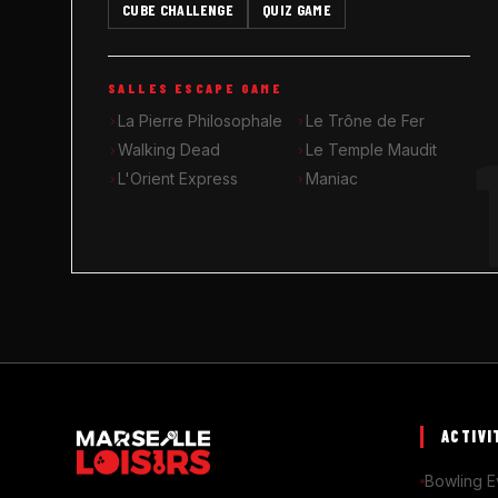
CUBE CHALLENGE
QUIZ GAME
SALLES ESCAPE GAME
La Pierre Philosophale
Le Trône de Fer
Walking Dead
Le Temple Maudit
L'Orient Express
Maniac
ACTIVI
Bowling E