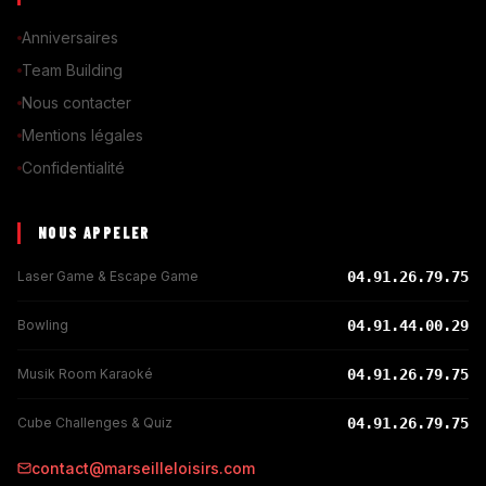
Anniversaires
Team Building
Nous contacter
Mentions légales
Confidentialité
NOUS APPELER
Laser Game & Escape Game
04.91.26.79.75
Bowling
04.91.44.00.29
Musik Room Karaoké
04.91.26.79.75
Cube Challenges & Quiz
04.91.26.79.75
contact@marseilleloisirs.com