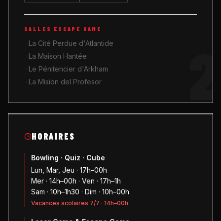
SALLES ESCAPE GAME
2
La Cité Perdue d'Atlantide
La Maison Hantée
Le Pénitencier d'Arkham
La Mision del Profesor
HORAIRES
Bowling · Quiz · Cube
Lun, Mar, Jeu · 17h–00h
Mer · 14h–00h · Ven · 17h–1h
Sam · 10h–1h30 · Dim · 10h–00h
Vacances scolaires 7/7 · 14h–00h