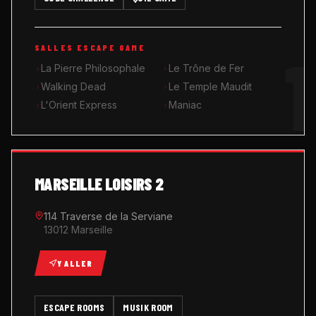
MUSIK ROOM KARAOKÉ
1
SALLES ESCAPE GAME
QUIZ GAME
La Pierre Philosophale
Le Trône de Fer
Walking Dead
Le Temple Maudit
L'Orient Express
Maniac
MARSEILLE LOISIRS 2
114 Traverse de la Serviane
13012 Marseille
Y ALLER
ESCAPE ROOMS
MUSIK ROOM