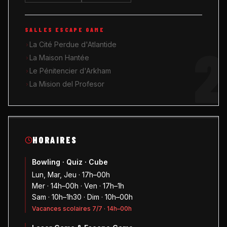
SALLES ESCAPE GAME
2
La Cité Perdue d'Atlantide
La Maison Hantée
Le Pénitencier d'Arkham
La Mision del Profesor
HORAIRES
Bowling · Quiz · Cube
Lun, Mar, Jeu · 17h–00h
Mer · 14h–00h · Ven · 17h–1h
Sam · 10h–1h30 · Dim · 10h–00h
Vacances scolaires 7/7 · 14h–00h