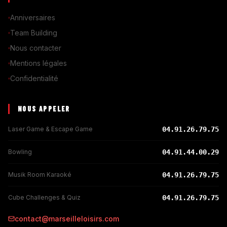
Anniversaires
Team Building
Nous contacter
Mentions légales
Confidentialité
NOUS APPELER
Laser Game & Escape Game
04.91.26.79.75
Bowling
04.91.44.00.29
Musik Room Karaoké
04.91.26.79.75
Cube Challenges & Quiz
04.91.26.79.75
contact@marseilleloisirs.com