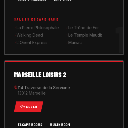
MUSIK ROOM KARAOKÉ
1
SALLES ESCAPE GAME
QUIZ GAME
La Pierre Philosophale
Le Trône de Fer
Walking Dead
Le Temple Maudit
L'Orient Express
Maniac
MARSEILLE LOISIRS 2
114 Traverse de la Serviane
13012 Marseille
Y ALLER
ESCAPE ROOMS
MUSIK ROOM