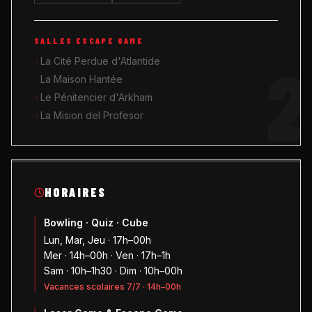
SALLES ESCAPE GAME
2
La Cité Perdue d'Atlantide
La Maison Hantée
Le Pénitencier d'Arkham
La Mision del Profesor
HORAIRES
Bowling · Quiz · Cube
Lun, Mar, Jeu · 17h–00h
Mer · 14h–00h · Ven · 17h–1h
Sam · 10h–1h30 · Dim · 10h–00h
Vacances scolaires 7/7 · 14h–00h