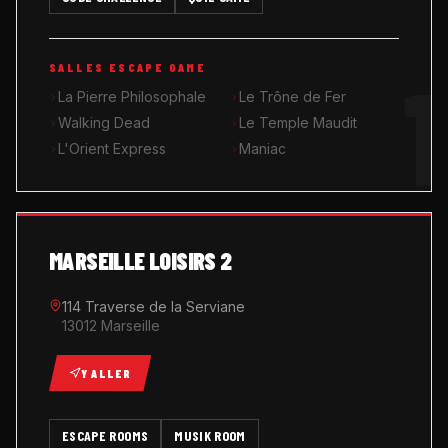
MUSIK ROOM KARAOKÉ
1
SALLES ESCAPE GAME
QUIZ GAME
La Pierre Philosophale
Le Trône de Fer
Walking Dead
Le Temple Maudit
L'Orient Express
Maniac
MARSEILLE LOISIRS 2
114 Traverse de la Serviane
13012 Marseille
Y ALLER
ESCAPE ROOMS
MUSIK ROOM