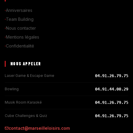
Anniversaires
Team Building
Nous contacter
Mentions légales
Confidentialité
NOUS APPELER
Laser Game & Escape Game
04.91.26.79.75
Bowling
04.91.44.00.29
Musik Room Karaoké
04.91.26.79.75
Cube Challenges & Quiz
04.91.26.79.75
contact@marseilleloisirs.com