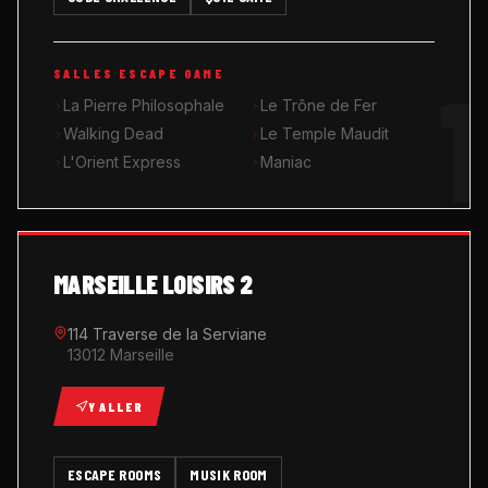
MUSIK ROOM KARAOKÉ
1
SALLES ESCAPE GAME
QUIZ GAME
La Pierre Philosophale
Le Trône de Fer
Walking Dead
Le Temple Maudit
L'Orient Express
Maniac
MARSEILLE LOISIRS 2
114 Traverse de la Serviane
13012 Marseille
Y ALLER
ESCAPE ROOMS
MUSIK ROOM