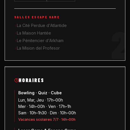
SALLES ESCAPE GAME
2
La Cité Perdue d'Atlantide
La Maison Hantée
Le Pénitencier d'Arkham
La Mision del Profesor
HORAIRES
Bowling · Quiz · Cube
Lun, Mar, Jeu · 17h–00h
Mer · 14h–00h · Ven · 17h–1h
Sam · 10h–1h30 · Dim · 10h–00h
Vacances scolaires 7/7 · 14h–00h