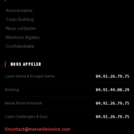
Anniversaires
Team Building
Nous contacter
Mentions légales
Confidentialité
NOUS APPELER
Laser Game & Escape Game
04.91.26.79.75
Bowling
04.91.44.00.29
Musik Room Karaoké
04.91.26.79.75
Cube Challenges & Quiz
04.91.26.79.75
contact@marseilleloisirs.com