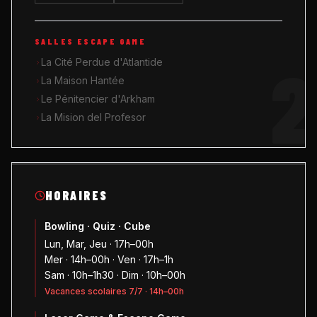
SALLES ESCAPE GAME
2
La Cité Perdue d'Atlantide
La Maison Hantée
Le Pénitencier d'Arkham
La Mision del Profesor
HORAIRES
Bowling · Quiz · Cube
Lun, Mar, Jeu · 17h–00h
Mer · 14h–00h · Ven · 17h–1h
Sam · 10h–1h30 · Dim · 10h–00h
Vacances scolaires 7/7 · 14h–00h