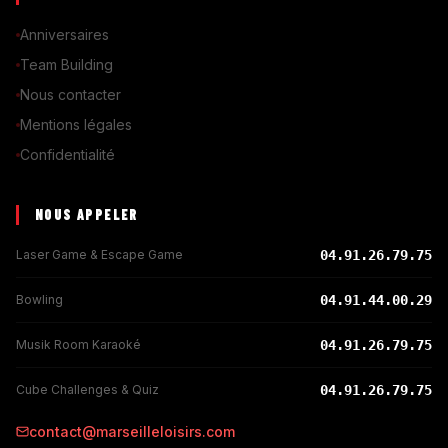
Anniversaires
Team Building
Nous contacter
Mentions légales
Confidentialité
NOUS APPELER
Laser Game & Escape Game
04.91.26.79.75
Bowling
04.91.44.00.29
Musik Room Karaoké
04.91.26.79.75
Cube Challenges & Quiz
04.91.26.79.75
contact@marseilleloisirs.com