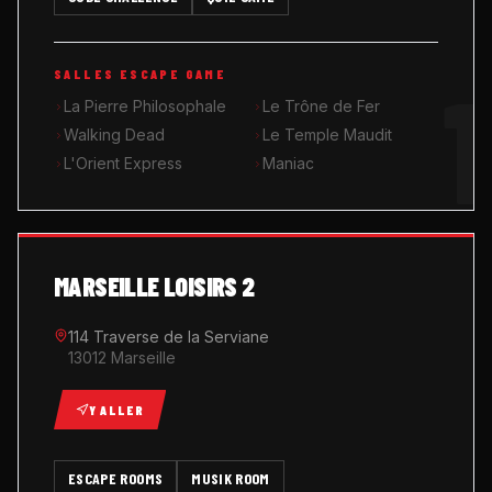
MUSIK ROOM KARAOKÉ
1
SALLES ESCAPE GAME
QUIZ GAME
La Pierre Philosophale
Le Trône de Fer
Walking Dead
Le Temple Maudit
L'Orient Express
Maniac
MARSEILLE LOISIRS 2
114 Traverse de la Serviane
13012 Marseille
Y ALLER
ESCAPE ROOMS
MUSIK ROOM