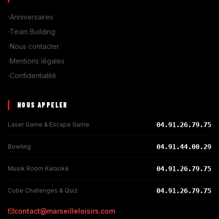
Anniversaires
Team Building
Nous contacter
Mentions légales
Confidentialité
NOUS APPELER
Laser Game & Escape Game
04.91.26.79.75
Bowling
04.91.44.00.29
Musik Room Karaoké
04.91.26.79.75
Cube Challenges & Quiz
04.91.26.79.75
contact@marseilleloisirs.com