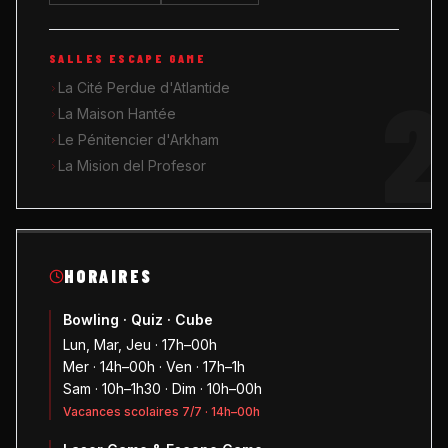
SALLES ESCAPE GAME
2
La Cité Perdue d'Atlantide
La Maison Hantée
Le Pénitencier d'Arkham
La Mision del Profesor
HORAIRES
Bowling · Quiz · Cube
Lun, Mar, Jeu · 17h–00h
Mer · 14h–00h · Ven · 17h–1h
Sam · 10h–1h30 · Dim · 10h–00h
Vacances scolaires 7/7 · 14h–00h