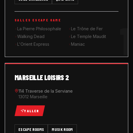
MUSIK ROOM KARAOKÉ
1
SALLES ESCAPE GAME
QUIZ GAME
La Pierre Philosophale
Le Trône de Fer
Walking Dead
Le Temple Maudit
L'Orient Express
Maniac
MARSEILLE LOISIRS 2
114 Traverse de la Serviane
13012 Marseille
Y ALLER
ESCAPE ROOMS
MUSIK ROOM