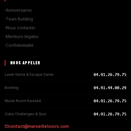
Anniversaires
Team Building
Nous contacter
Mentions légales
Confidentialité
NOUS APPELER
Laser Game & Escape Game
04.91.26.79.75
Bowling
04.91.44.00.29
Musik Room Karaoké
04.91.26.79.75
Cube Challenges & Quiz
04.91.26.79.75
contact@marseilleloisirs.com