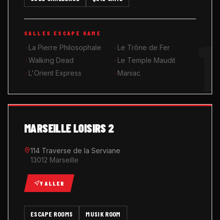
MUSIK ROOM KARAOKÉ
1
SALLES ESCAPE GAME
QUIZ GAME
La Pierre Philosophale
Le Trône de Fer
Walking Dead
Le Temple Maudit
L'Orient Express
Maniac
MARSEILLE LOISIRS 2
114 Traverse de la Serviane
13012 Marseille
Y ALLER
ESCAPE ROOMS
MUSIK ROOM