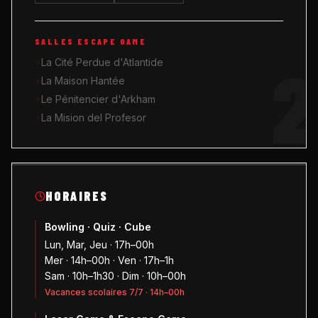
SALLES ESCAPE GAME
2
La Cité Perdue d'Atlantide
La Maison Hantée
Le Pénitencier d'Arkham
La Mision del Profesor
HORAIRES
Bowling · Quiz · Cube
Lun, Mar, Jeu · 17h–00h
Mer · 14h–00h · Ven · 17h–1h
Sam · 10h–1h30 · Dim · 10h–00h
Vacances scolaires 7/7 · 14h–00h