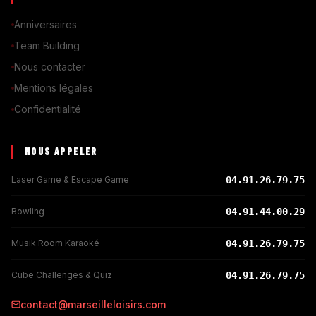
Anniversaires
Team Building
Nous contacter
Mentions légales
Confidentialité
NOUS APPELER
Laser Game & Escape Game
04.91.26.79.75
Bowling
04.91.44.00.29
Musik Room Karaoké
04.91.26.79.75
Cube Challenges & Quiz
04.91.26.79.75
contact@marseilleloisirs.com