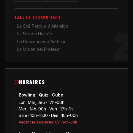
SALLES ESCAPE GAME
2
La Cité Perdue d'Atlantide
La Maison Hantée
Le Pénitencier d'Arkham
La Mision del Profesor
HORAIRES
Bowling · Quiz · Cube
Lun, Mar, Jeu · 17h–00h
Mer · 14h–00h · Ven · 17h–1h
Sam · 10h–1h30 · Dim · 10h–00h
Vacances scolaires 7/7 · 14h–00h