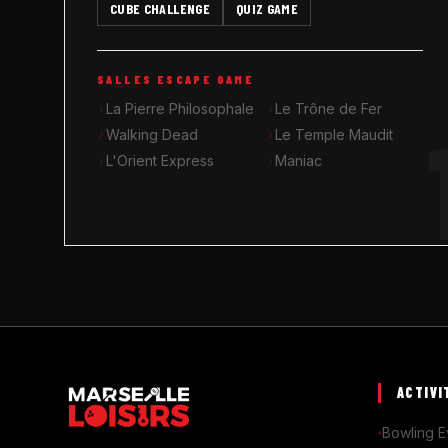
CUBE CHALLENGE
QUIZ GAME
SALLES ESCAPE GAME
La Pierre Philosophale
Le Trône de Fer
Walking Dead
Le Temple Maudit
L'Orient Express
Maniac
ACTIVI
Bowling E