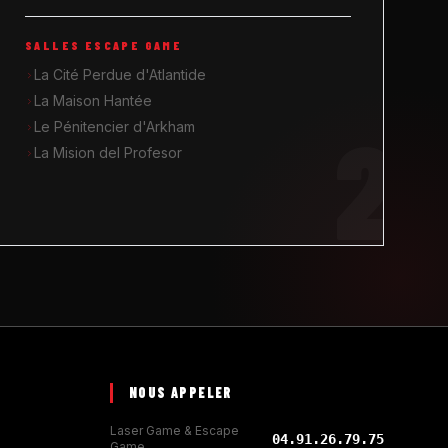
SALLES ESCAPE GAME
La Cité Perdue d'Atlantide
La Maison Hantée
2
Le Pénitencier d'Arkham
La Mision del Profesor
NOUS APPELER
Laser Game & Escape
04.91.26.79.75
Game