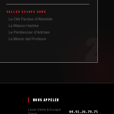
SALLES ESCAPE GAME
La Cité Perdue d'Atlantide
La Maison Hantée
2
Le Pénitencier d'Arkham
La Mision del Profesor
NOUS APPELER
Laser Game & Escape
04.91.26.79.75
Game