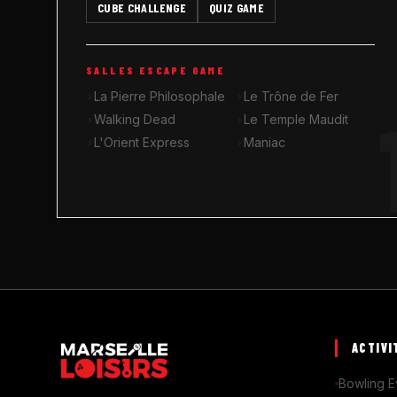
CUBE CHALLENGE
QUIZ GAME
SALLES ESCAPE GAME
La Pierre Philosophale
Le Trône de Fer
Walking Dead
Le Temple Maudit
L'Orient Express
Maniac
ACTIVI
Bowling E