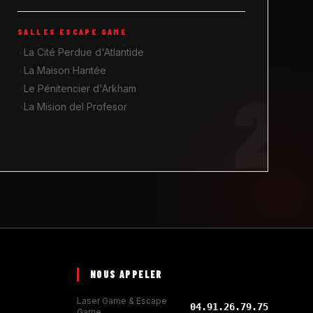
SALLES ESCAPE GAME
La Cité Perdue d'Atlantide
La Maison Hantée
2
Le Pénitencier d'Arkham
La Mision del Profesor
NOUS APPELER
Laser Game & Escape
04.91.26.79.75
Game