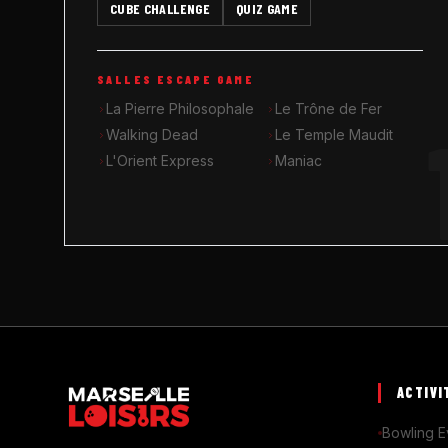
CUBE CHALLENGE
QUIZ GAME
SALLES ESCAPE GAME
La Pierre Philosophale
Le Trône de Fer
Walking Dead
Le Temple Maudit
L'Orient Express
Maniac
ACTIVI
Bowling E