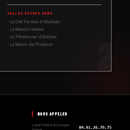
SALLES ESCAPE GAME
La Cité Perdue d'Atlantide
La Maison Hantée
2
Le Pénitencier d'Arkham
La Mision del Profesor
NOUS APPELER
Laser Game & Escape
04.91.26.79.75
Game