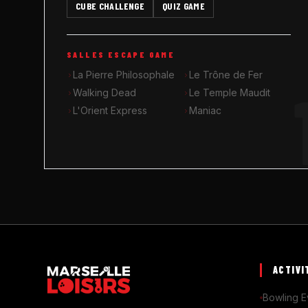
CUBE CHALLENGE
QUIZ GAME
SALLES ESCAPE GAME
La Pierre Philosophale
Le Trône de Fer
Walking Dead
Le Temple Maudit
L'Orient Express
Maniac
ACTIVI
Bowling E