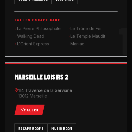
MUSIK ROOM KARAOKÉ
1
SALLES ESCAPE GAME
QUIZ GAME
La Pierre Philosophale
Le Trône de Fer
Walking Dead
Le Temple Maudit
L'Orient Express
Maniac
MARSEILLE LOISIRS 2
114 Traverse de la Serviane
13012 Marseille
Y ALLER
ESCAPE ROOMS
MUSIK ROOM