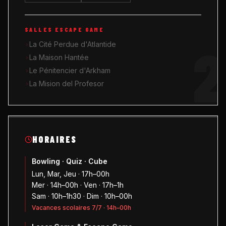
SALLES ESCAPE GAME
2
La Cité Perdue d'Atlantide
La Maison Hantée
Le Pénitencier d'Arkham
La Mision del Profesor
HORAIRES
Bowling · Quiz · Cube
Lun, Mar, Jeu · 17h–00h
Mer · 14h–00h · Ven · 17h–1h
Sam · 10h–1h30 · Dim · 10h–00h
Vacances scolaires 7/7 · 14h–00h