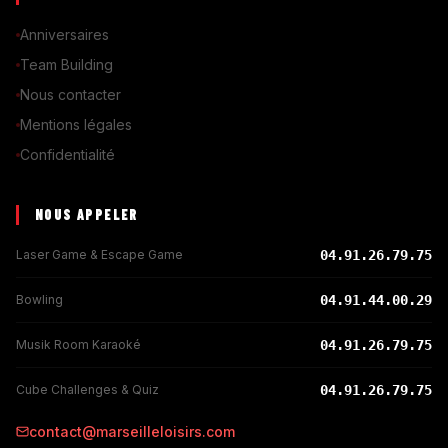
Anniversaires
Team Building
Nous contacter
Mentions légales
Confidentialité
NOUS APPELER
Laser Game & Escape Game
04.91.26.79.75
Bowling
04.91.44.00.29
Musik Room Karaoké
04.91.26.79.75
Cube Challenges & Quiz
04.91.26.79.75
contact@marseilleloisirs.com