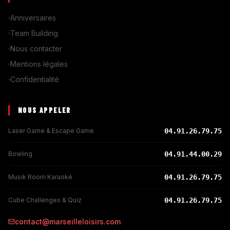
Anniversaires
Team Building
Nous contacter
Mentions légales
Confidentialité
NOUS APPELER
Laser Game & Escape Game
04.91.26.79.75
Bowling
04.91.44.00.29
Musik Room Karaoké
04.91.26.79.75
Cube Challenges & Quiz
04.91.26.79.75
contact@marseilleloisirs.com