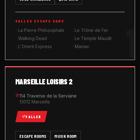
MUSIK ROOM KARAOKÉ
1
SALLES ESCAPE GAME
QUIZ GAME
La Pierre Philosophale
Le Trône de Fer
Walking Dead
Le Temple Maudit
L'Orient Express
Maniac
MARSEILLE LOISIRS 2
114 Traverse de la Serviane
13012 Marseille
Y ALLER
ESCAPE ROOMS
MUSIK ROOM