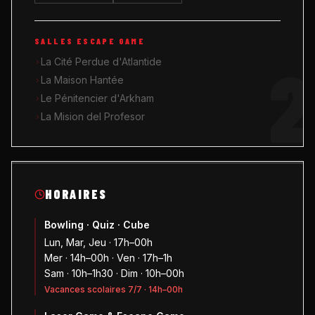
SALLES ESCAPE GAME
2
La Cité Perdue d'Atlantide
La Maison Hantée
Le Pénitencier d'Arkham
La Mision del Profesor
HORAIRES
Bowling · Quiz · Cube
Lun, Mar, Jeu · 17h–00h
Mer · 14h–00h · Ven · 17h–1h
Sam · 10h–1h30 · Dim · 10h–00h
Vacances scolaires 7/7 · 14h–00h