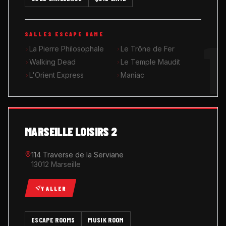
MUSIK ROOM KARAOKÉ
1
SALLES ESCAPE GAME
QUIZ GAME
La Pierre Philosophale
Le Trône de Fer
Walking Dead
Le Temple Maudit
L'Orient Express
Maniac
MARSEILLE LOISIRS 2
114 Traverse de la Serviane
13012 Marseille
Y ALLER
ESCAPE ROOMS
MUSIK ROOM