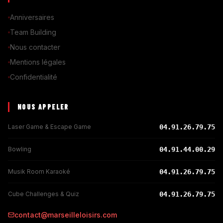
Anniversaires
Team Building
Nous contacter
Mentions légales
Confidentialité
NOUS APPELER
Laser Game & Escape Game
04.91.26.79.75
Bowling
04.91.44.00.29
Musik Room Karaoké
04.91.26.79.75
Cube Challenges & Quiz
04.91.26.79.75
contact@marseilleloisirs.com