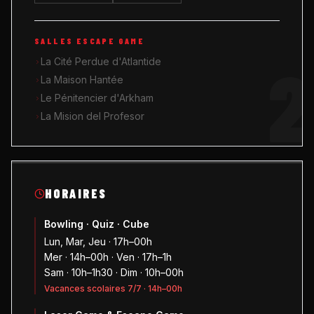
SALLES ESCAPE GAME
2
La Cité Perdue d'Atlantide
La Maison Hantée
Le Pénitencier d'Arkham
La Mision del Profesor
HORAIRES
Bowling · Quiz · Cube
Lun, Mar, Jeu · 17h–00h
Mer · 14h–00h · Ven · 17h–1h
Sam · 10h–1h30 · Dim · 10h–00h
Vacances scolaires 7/7 · 14h–00h