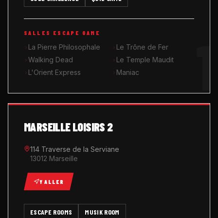
MUSIK ROOM KARAOKÉ
1
SALLES ESCAPE GAME
QUIZ GAME
La Pierre Philosophale
Le Trône de Fer
Walking Dead
Le Temple Maudit
L'Orient Express
Maniac
MARSEILLE LOISIRS 2
114 Traverse de la Serviane
13012 Marseille
Y ALLER
ESCAPE ROOMS
MUSIK ROOM