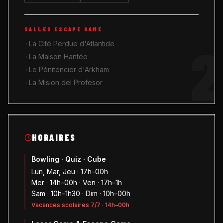
SALLES ESCAPE GAME
2
La Cité Perdue d'Atlantide
La Maison Hantée
Le Pénitencier d'Arkham
La Mision del Profesor
HORAIRES
Bowling · Quiz · Cube
Lun, Mar, Jeu · 17h–00h
Mer · 14h–00h · Ven · 17h–1h
Sam · 10h–1h30 · Dim · 10h–00h
Vacances scolaires 7/7 · 14h–00h