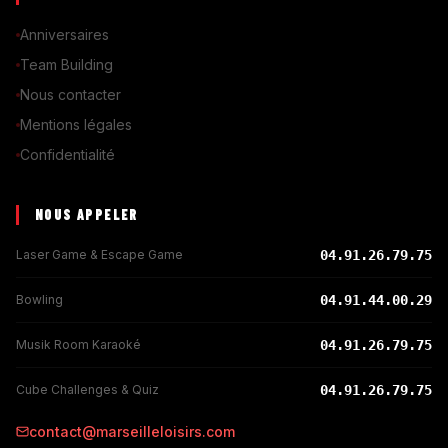
Anniversaires
Team Building
Nous contacter
Mentions légales
Confidentialité
NOUS APPELER
Laser Game & Escape Game
04.91.26.79.75
Bowling
04.91.44.00.29
Musik Room Karaoké
04.91.26.79.75
Cube Challenges & Quiz
04.91.26.79.75
contact@marseilleloisirs.com