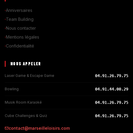
Anniversaires
Team Building
Nous contacter
Mentions légales
Confidentialité
NOUS APPELER
Laser Game & Escape Game
04.91.26.79.75
Bowling
04.91.44.00.29
Musik Room Karaoké
04.91.26.79.75
Cube Challenges & Quiz
04.91.26.79.75
contact@marseilleloisirs.com