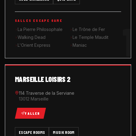
MUSIK ROOM KARAOKÉ
1
SALLES ESCAPE GAME
QUIZ GAME
La Pierre Philosophale
Le Trône de Fer
Walking Dead
Le Temple Maudit
L'Orient Express
Maniac
MARSEILLE LOISIRS 2
114 Traverse de la Serviane
13012 Marseille
Y ALLER
ESCAPE ROOMS
MUSIK ROOM