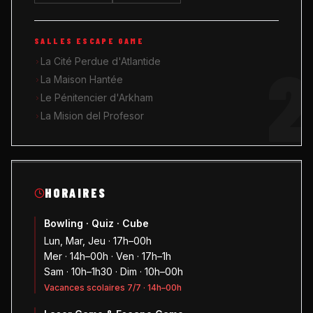
SALLES ESCAPE GAME
2
La Cité Perdue d'Atlantide
La Maison Hantée
Le Pénitencier d'Arkham
La Mision del Profesor
HORAIRES
Bowling · Quiz · Cube
Lun, Mar, Jeu · 17h–00h
Mer · 14h–00h · Ven · 17h–1h
Sam · 10h–1h30 · Dim · 10h–00h
Vacances scolaires 7/7 · 14h–00h