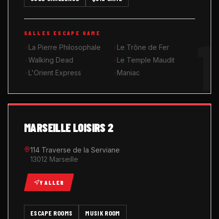
MUSIK ROOM KARAOKÉ
1
SALLES ESCAPE GAME
QUIZ GAME
La Pierre Philosophale
Le Trône de Fer
Walking Dead
Le Temple Maudit
L'Orient Express
Maniac
MARSEILLE LOISIRS 2
114 Traverse de la Serviane
13012 Marseille
Y ALLER
ESCAPE ROOMS
MUSIK ROOM