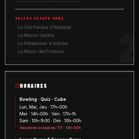
SALLES ESCAPE GAME
2
La Cité Perdue d'Atlantide
La Maison Hantée
Le Pénitencier d'Arkham
La Mision del Profesor
HORAIRES
Bowling · Quiz · Cube
Lun, Mar, Jeu · 17h–00h
Mer · 14h–00h · Ven · 17h–1h
Sam · 10h–1h30 · Dim · 10h–00h
Vacances scolaires 7/7 · 14h–00h