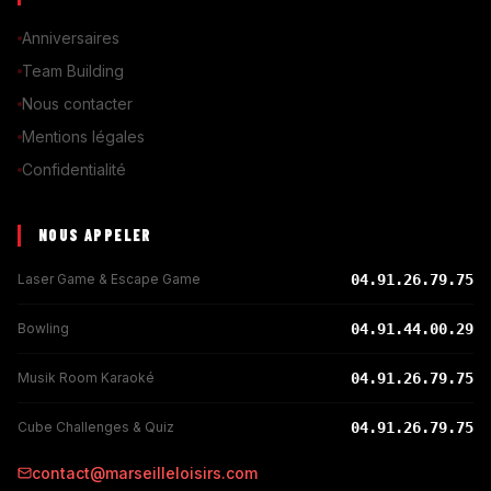
Anniversaires
Team Building
Nous contacter
Mentions légales
Confidentialité
NOUS APPELER
Laser Game & Escape Game
04.91.26.79.75
Bowling
04.91.44.00.29
Musik Room Karaoké
04.91.26.79.75
Cube Challenges & Quiz
04.91.26.79.75
contact@marseilleloisirs.com