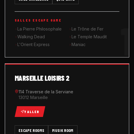
MUSIK ROOM KARAOKÉ
1
SALLES ESCAPE GAME
QUIZ GAME
La Pierre Philosophale
Le Trône de Fer
Walking Dead
Le Temple Maudit
L'Orient Express
Maniac
MARSEILLE LOISIRS 2
114 Traverse de la Serviane
13012 Marseille
Y ALLER
ESCAPE ROOMS
MUSIK ROOM