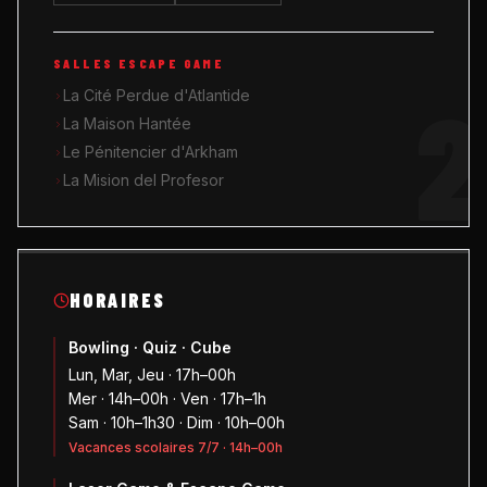
SALLES ESCAPE GAME
2
La Cité Perdue d'Atlantide
La Maison Hantée
Le Pénitencier d'Arkham
La Mision del Profesor
HORAIRES
Bowling · Quiz · Cube
Lun, Mar, Jeu · 17h–00h
Mer · 14h–00h · Ven · 17h–1h
Sam · 10h–1h30 · Dim · 10h–00h
Vacances scolaires 7/7 · 14h–00h