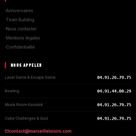
Anniversaires
Team Building
Nous contacter
Mentions légales
Confidentialité
NOUS APPELER
Laser Game & Escape Game
04.91.26.79.75
Bowling
04.91.44.00.29
Musik Room Karaoké
04.91.26.79.75
Cube Challenges & Quiz
04.91.26.79.75
contact@marseilleloisirs.com