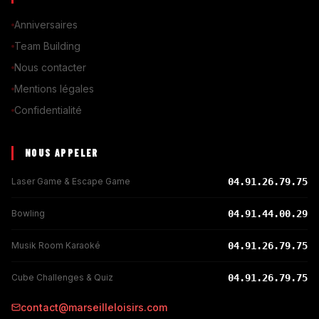
Anniversaires
Team Building
Nous contacter
Mentions légales
Confidentialité
NOUS APPELER
Laser Game & Escape Game
04.91.26.79.75
Bowling
04.91.44.00.29
Musik Room Karaoké
04.91.26.79.75
Cube Challenges & Quiz
04.91.26.79.75
contact@marseilleloisirs.com