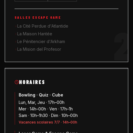
SALLES ESCAPE GAME
2
La Cité Perdue d'Atlantide
La Maison Hantée
Le Pénitencier d'Arkham
La Mision del Profesor
HORAIRES
Bowling · Quiz · Cube
Lun, Mar, Jeu · 17h–00h
Mer · 14h–00h · Ven · 17h–1h
Sam · 10h–1h30 · Dim · 10h–00h
Vacances scolaires 7/7 · 14h–00h