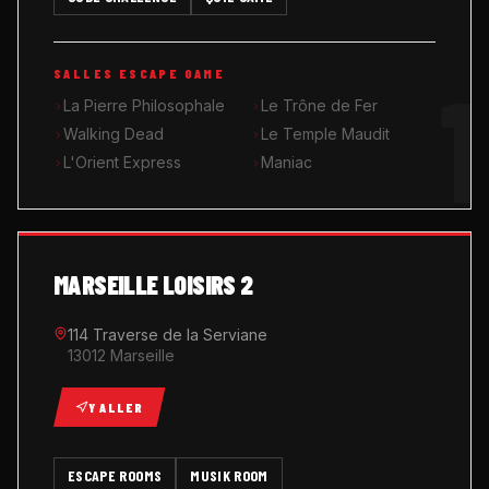
MUSIK ROOM KARAOKÉ
1
SALLES ESCAPE GAME
QUIZ GAME
La Pierre Philosophale
Le Trône de Fer
Walking Dead
Le Temple Maudit
L'Orient Express
Maniac
MARSEILLE LOISIRS 2
114 Traverse de la Serviane
13012 Marseille
Y ALLER
ESCAPE ROOMS
MUSIK ROOM