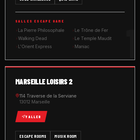
MUSIK ROOM KARAOKÉ
1
SALLES ESCAPE GAME
QUIZ GAME
La Pierre Philosophale
Le Trône de Fer
Walking Dead
Le Temple Maudit
L'Orient Express
Maniac
MARSEILLE LOISIRS 2
114 Traverse de la Serviane
13012 Marseille
Y ALLER
ESCAPE ROOMS
MUSIK ROOM