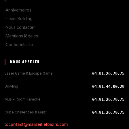
Anniversaires
Team Building
Nous contacter
Mentions légales
Confidentialité
NOUS APPELER
Laser Game & Escape Game
04.91.26.79.75
Bowling
04.91.44.00.29
Musik Room Karaoké
04.91.26.79.75
Cube Challenges & Quiz
04.91.26.79.75
contact@marseilleloisirs.com