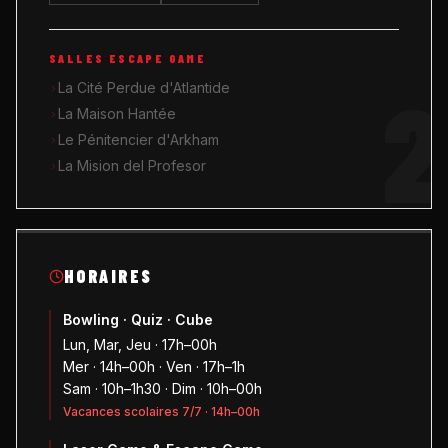
SALLES ESCAPE GAME
2
La Cité Perdue d'Atlantide
La Maison Hantée
Le Pénitencier d'Arkham
La Mision del Profesor
HORAIRES
Bowling · Quiz · Cube
Lun, Mar, Jeu · 17h–00h
Mer · 14h–00h · Ven · 17h–1h
Sam · 10h–1h30 · Dim · 10h–00h
Vacances scolaires 7/7 · 14h–00h